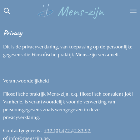
Mens-zijn
Ga
direct
naar
de
Privacy
hoofdinhoud
Dit is de privacyverklaring, van toepassing op de persoonlijke
gegevens die Filosofische praktijk Mens-zijn verzamelt.
Verantwoordelijkheid
Filosofische praktijk Mens-zijn, c.q. filosofisch consulent Joël
Vanherle, is verantwoordelijk voor de verwerking van
persoonsgegevens zoals weergegeven in deze
privacyverklaring.
Contactgegevens :
+32 (0) 472 42 83 52
of
info@menszijn.be
.